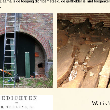
 Daarna is de toegang dichtgemetseld, de grafkelder is
niet
toegankelij
.
Wat is '