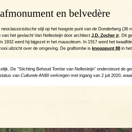
rafmonument en belvedère
in neoclassicistische stijl op het hoogste punt van de Donderberg (36
 van het geslacht Van Nellesteijn door architect
J.D. Zocher jr
. Dit 
 1832 werd hij bijgezet in het mausoleum. In 1917 werd het twaalfde e
ooi uitzicht over de omgeving. De graftombe is
knooppunt 88
in he
ijk. De "Stichting Behoud Tombe van Nellesteijn" ondersteunt de gem
 status van
Culturele ANBI
verkregen met ingang van 2 juli 2020, waa