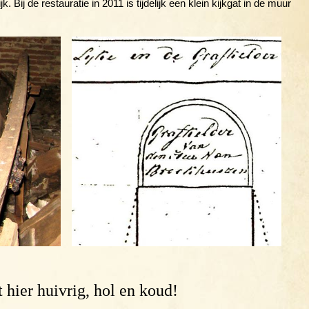
k. Bij de restauratie in 2011 is tijdelijk een klein kijkgat in de muur
t hier huivrig, hol en koud!