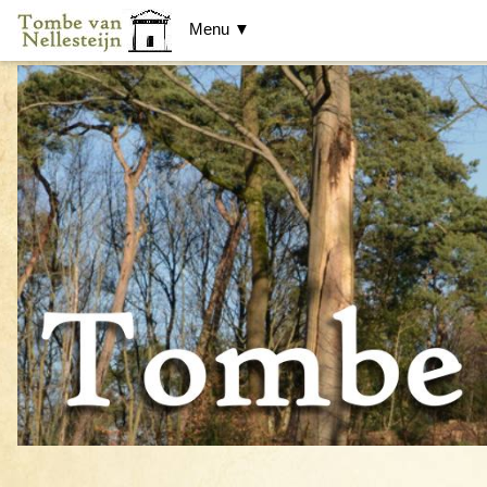
Menu ▼
Tombe van Nellesteijn (1818)