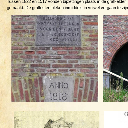
Tussen 1822 en 1917 vonden bijzettingen plaats in de grafkelder.
gemaakt. De grafkisten bleken inmiddels in vrijwel vergaan te zijn